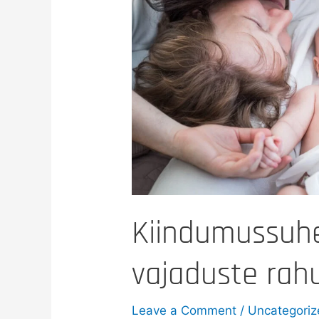
rahuldamise
nii
tähtis?
Kiindumussuhe
vajaduste rahu
Leave a Comment
/
Uncategori