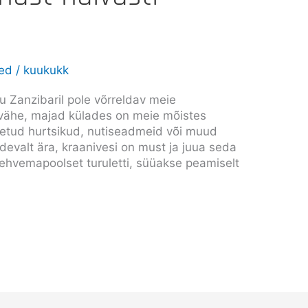
zed
/
kuukukk
elu Zanzibaril pole võrreldav meie
 vähe, majad külades on meie mõistes
setud hurtsikud, nutiseadmeid või muud
pidevalt ära, kraanivesi on must ja juua seda
ehvemapoolset turuletti, süüakse peamiselt