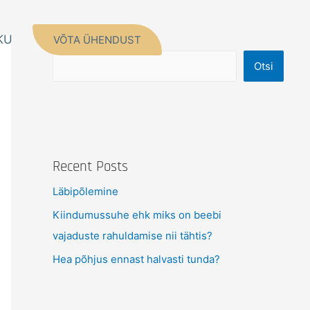
KU
VÕTA ÜHENDUST
Otsi
Otsi
Recent Posts
Läbipõlemine
Kiindumussuhe ehk miks on beebi
vajaduste rahuldamise nii tähtis?
Hea põhjus ennast halvasti tunda?