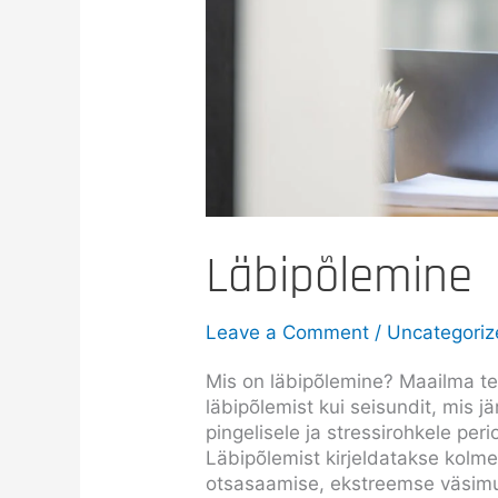
Läbipõlemine
Leave a Comment
/
Uncategori
Mis on läbipõlemine? Maailma te
läbipõlemist kui seisundit, mis 
pingelisele ja stressirohkele per
Läbipõlemist kirjeldatakse kolm
otsasaamise, ekstreemse väsimu