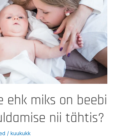
 ehk miks on beebi
ldamise nii tähtis?
zed
/
kuukukk