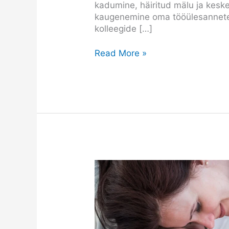
kadumine, häiritud mälu ja kes
kaugenemine oma tööülesannetest
kolleegide […]
Read More »
Kiindumussuhe
ehk
miks
on
beebi
vajaduste