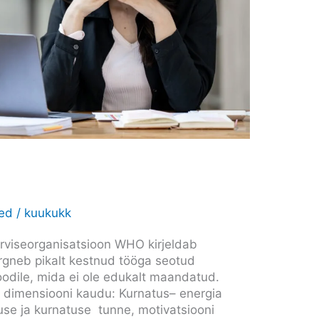
zed
/
kuukukk
rviseorganisatsioon WHO kirjeldab
järgneb pikalt kestnud tööga seotud
ioodile, mida ei ole edukalt maandatud.
e dimensiooni kaudu: Kurnatus– energia
se ja kurnatuse tunne, motivatsiooni