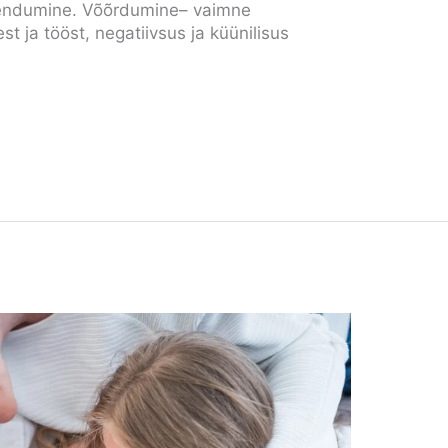
kendumine. Võõrdumine– vaimne
 ja tööst, negatiivsus ja küünilisus