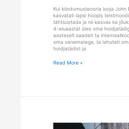
Kui kiindumusteooria looja John 
kasvatati lapsi hoopis teistmood
tähtsustada ja nii kasvas ka jõu
4-eluaastat üles oma hoidjatädig
aastaselt saadeti ta internaatkoo
oma vanematega, ta lahutati oma
hoidjatädist ja
Read More »
Hea