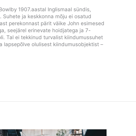
Bowlby 1907.aastal Inglismaal sündis,
i. Suhete ja keskkonna mõju ei osatud
kast perekonnast pärit väike John esimesed
a, seejärel erinevate hoidjatega ja 7-
li. Tal ei tekkinud turvalist kiindumussuhet
 lapsepõlve olulisest kiindumusobjektist –